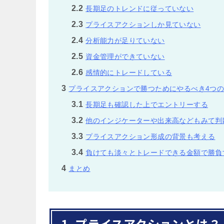
2.2
長期足のトレンドに従っていない
2.3
プライスアクションしか見ていない
2.4
分析能力が足りていない
2.5
資金管理ができていない
2.6
感情的にトレードしている
3
プライスアクションで勝つためにやるべき4つ
3.1
長期足も確認した上でエントリーする
3.2
他のインジケーターや出来高などもみて判
3.3
プライスアクション形成の背景も考える
3.4
負けても淡々とトレードできる金額で勝負
4
まとめ
1. プライスアクションとは？