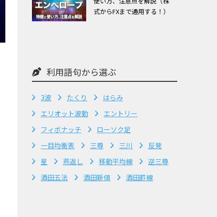
使い方、注意点を解説（株
式からFXまで通用する！）
利用語句から選ぶ
3波
たくり
はらみ
エリオット波動
エントリー
フィボナッチ
ローソク足
？
一目均衡表
三尊
三川
反発
星
燕返し
移動平均線
逆三尊
酒田五法
酒田新値
酒田罫線