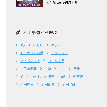
式からFXまで通用する！）
利用語句から選ぶ
3波
たくり
はらみ
エリオット波動
エントリー
フィボナッチ
ローソク足
一目均衡表
三尊
三川
反発
星
燕返し
移動平均線
逆三尊
酒田五法
酒田新値
酒田罫線